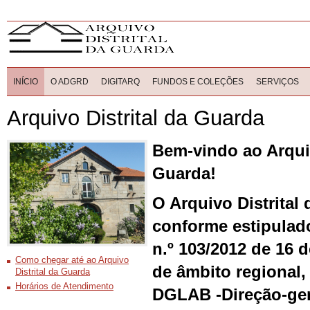
INÍCIO
O ADGRD
DIGITARQ
FUNDOS E COLEÇÕES
SERVIÇOS
Arquivo Distrital da Guarda
Bem-vindo ao Arquiv
Guarda!
O Arquivo Distrital
conforme estipulado
n.º 103/2012 de 16 
Como chegar até ao Arquivo
de âmbito regional
Distrital da Guarda
Horários de Atendimento
DGLAB -Direção-ger