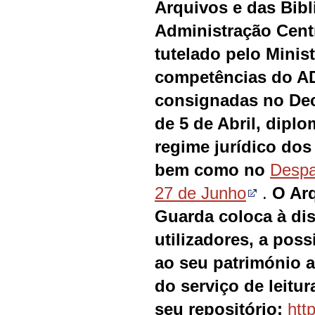
Arquivos e das Bibl
Administração Centr
tutelado pelo Minist
competências do A
consignadas no Decr
de 5 de Abril, dipl
regime jurídico dos 
bem como no
Despa
27 de Junho
.
O Arq
Guarda coloca à di
utilizadores, a poss
ao seu património a
do serviço de leitur
seu repositório:
http