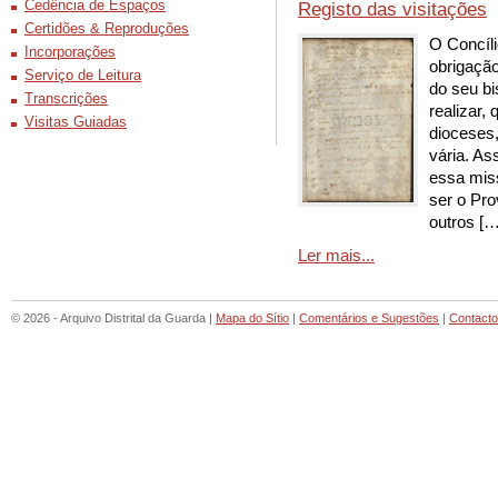
Cedência de Espaços
Registo das visitações
Certidões & Reproduções
O Concíli
Incorporações
obrigação
Serviço de Leitura
do seu bi
Transcrições
realizar,
Visitas Guiadas
dioceses,
vária. A
essa miss
ser o Pro
outros […
Ler mais...
© 2026 - Arquivo Distrital da Guarda |
Mapa do Sítio
|
Comentários e Sugestões
|
Contact