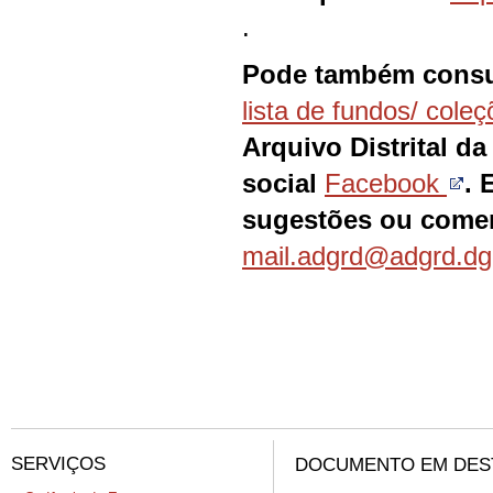
.
Pode também consul
lista
d
e
fundos/ coleç
Arquivo Distrital d
social
Facebook
. 
sugestões ou comen
mail.adgrd@adgrd.dgl
SERVIÇOS
DOCUMENTO EM DES