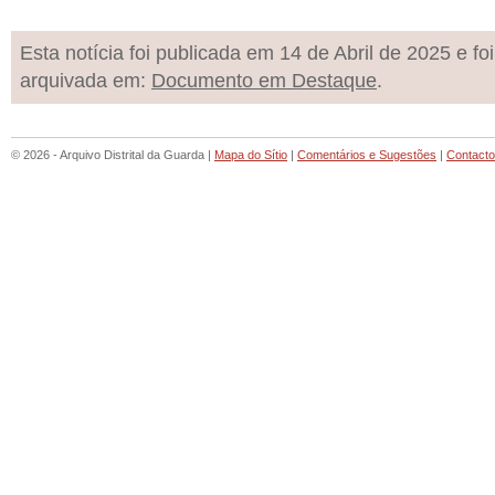
Esta notícia foi publicada em 14 de Abril de 2025 e foi
arquivada em:
Documento em Destaque
.
© 2026 - Arquivo Distrital da Guarda |
Mapa do Sítio
|
Comentários e Sugestões
|
Contact