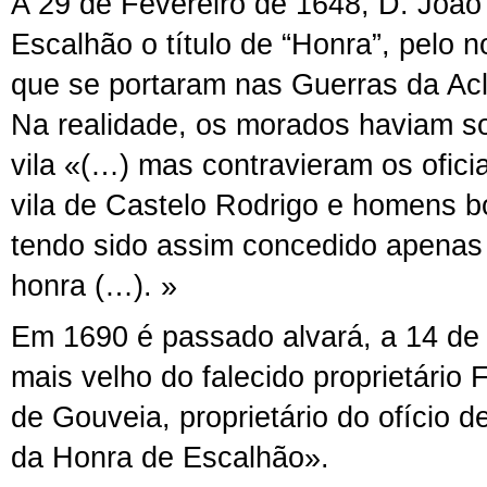
A 29 de Fevereiro de 1648, D. João
Escalhão o título de “Honra”, pelo 
que se portaram nas Guerras da A
Na realidade, os morados haviam sol
vila «(…) mas contravieram os ofici
vila de Castelo Rodrigo e homens b
tendo sido assim concedido apenas o
honra (…). »
Em 1690 é passado alvará, a 14 de j
mais velho do falecido proprietário 
de Gouveia, proprietário do ofício d
da Honra de Escalhão».