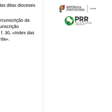
das ditas dioceses
rcunscrição da
cunscrição
f. 30,
«
Index das
rda
»
.