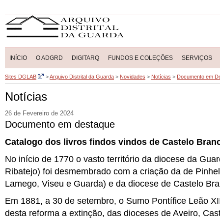
INÍCIO
O ADGRD
DIGITARQ
FUNDOS E COLEÇÕES
SERVIÇOS
Sites DGLAB
>
Arquivo Distrital da Guarda
>
Novidades
>
Notícias
>
Documento em D
Notícias
26 de Fevereiro de 2024
Documento em destaque
Catalogo dos livros findos vindos de Castelo Bran
No início de 1770 o vasto território da diocese da Gua
Ribatejo) foi desmembrado com a criação da de Pinhel
Lamego, Viseu e Guarda) e da diocese de Castelo Br
Em 1881, a 30 de setembro, o Sumo Pontífice Leão XII
desta reforma a extinção, das dioceses de Aveiro, Cast