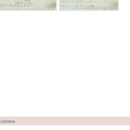
 Destaque
.