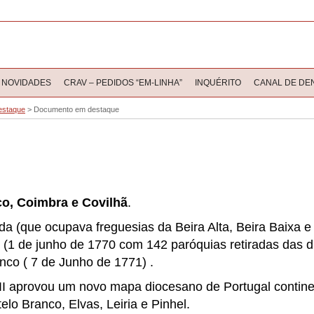
NOVIDADES
CRAV – PEDIDOS “EM-LINHA”
INQUÉRITO
CANAL DE DE
estaque
>
Documento em destaque
co, Coimbra e Covilhã
.
rda (que ocupava freguesias da Beira Alta, Beira Baixa e 
 (1 de junho de 1770 com 142 paróquias retiradas das 
anco (
7 de Junho
de 1771
) .
I aprovou um novo mapa diocesano de Portugal continen
elo Branco, Elvas, Leiria e Pinhel.