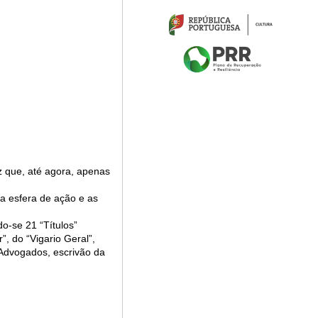
ez que, até agora, apenas
ua esfera de ação e as
o-se 21 “Títulos”
”, do “Vigario Geral”,
 Advogados, escrivão da