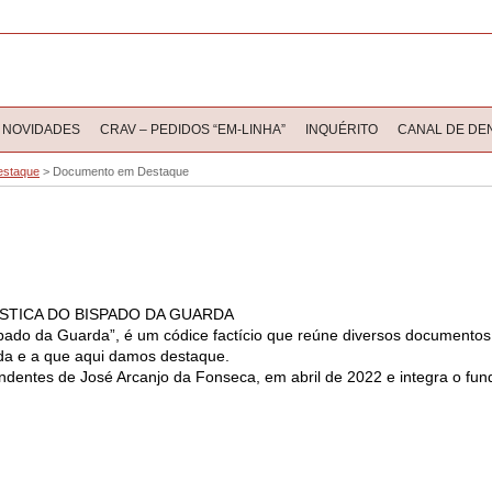
NOVIDADES
CRAV – PEDIDOS “EM-LINHA”
INQUÉRITO
CANAL DE DE
estaque
>
Documento em Destaque
ASTICA DO BISPADO DA GUARDA
ispado da Guarda”, é um códice factício que reúne diversos documentos 
rda e a que aqui damos destaque.
ndentes de José Arcanjo da Fonseca, em abril de 2022 e integra o fu