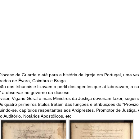
 Diocese da Guarda e até para a história da igreja em Portugal, uma v
spados de Évora, Coimbra e Braga.
o dos tribunais e fixavam o perfil dos agentes que aí laboravam, a s
” a observar no governo da diocese.
sor, Vigario Geral e mais Ministros da Justiça deveriam fazer, seguind
s quatro primeiros títulos tratam das funções e atribuições do “Provizor
indo-se, capítulos respeitantes aos Arciprestes, Promotor de Justiça,
 Auditório, Notários Apostólicos, etc.