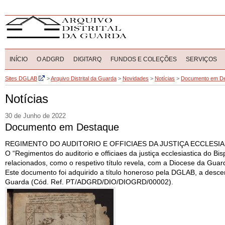
INÍCIO
O ADGRD
DIGITARQ
FUNDOS E COLEÇÕES
SERVIÇOS
Sites DGLAB
>
Arquivo Distrital da Guarda
>
Novidades
>
Notícias
>
Documento em D
Notícias
30 de Junho de 2022
Documento em Destaque
REGIMENTO DO AUDITORIO E OFFICIAES DA JUSTIÇA ECCLESI
O “Regimentos do auditorio e officiaes da justiça ecclesiastica do B
relacionados, como o respetivo título revela, com a Diocese da Gua
Este documento foi adquirido a título honeroso pela DGLAB, a desce
Guarda (Cód. Ref. PT/ADGRD/DIO/DIOGRD/00002).