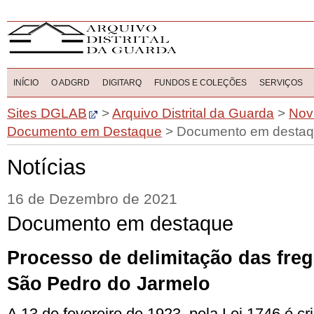
INÍCIO
O ADGRD
DIGITARQ
FUNDOS E COLEÇÕES
SERVIÇOS
Sites DGLAB
>
Arquivo Distrital da Guarda
>
Nov
Documento em Destaque
>
Documento em desta
Notícias
16 de Dezembro de 2021
Documento em destaque
Processo de delimitação das
fre
S
ão
Pedro
do Jarmelo
A 13 de fevereiro de 1923, pela Lei 1746 é c