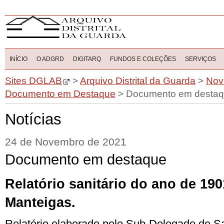
INÍCIO
O ADGRD
DIGITARQ
FUNDOS E COLEÇÕES
SERVIÇOS
Sites DGLAB
>
Arquivo Distrital da Guarda
>
Nov
Documento em Destaque
>
Documento em desta
Notícias
24 de Novembro de 2021
Documento em destaque
Relatório sanitário do ano de 19
Manteigas.
Relatório elaborado pelo Sub-Delegado de S