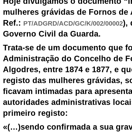
Hoje divulgamos o documento “i
mulheres grávidas de Fornos de
Ref.:
),
PT/ADGRD/ACD/GC/K/002/00002
Governo Civil da Guarda.
Trata-se de um
documento
que fo
Administração do Concelho de F
Algodres, entre 1874 e 1877,
e
q
registo das mulheres grávidas, so
ficavam intimadas para apresenta
autoridades administrativas locai
primeiro registo:
«(…)sendo confirmada a sua gra