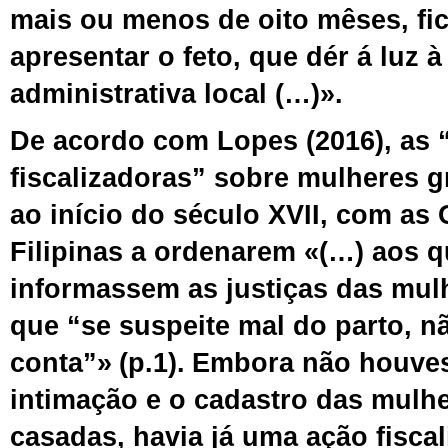
mais ou menos de oito mêses, fi
apresentar o feto, que dér á luz 
administrativa local (…)».
De acordo com Lopes (2016), as 
fiscalizadoras” sobre mulheres 
ao
início do século XVII,
com as
O
Filipinas
a ordenarem
«(…)
aos q
informassem as justiças das mul
que “se suspeite mal do parto, n
conta”
»
(p.1).
Embora não houves
intimação e o cadastro das mulh
casadas,
havia já uma
ação fisca