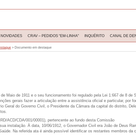
NOVIDADES
CRAV – PEDIDOS “EM-LINHA”
INQUÉRITO
CANAL DE DE
estaque
>
Documento em destaque
5 de Maio de 1911 e o seu funcionamento foi regulado pela Lei 1:667 de 8 de
 gerais fazer a articulação entre a assistência oficial e particular, por fo
rio Geral do Governo Civil, o Presidente da Câmara da capital do distrito, D
tos.
DGRD/ACD/CDA/001/00001), pertencente ao fundo desta Comissão
 sua instalação. À data, 10/06/1912, o
G
overnador
C
ivil era João de Deus R
S
aúde.
Na referida ata é ainda possível identificar os restantes membros da