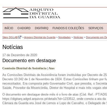
INÍCIO
O ADGRD
DIGITARQ
FUNDOS E COLEÇÕES
SERVIÇOS
Sites DGLAB
>
Arquivo Distrital da Guarda
>
Novidades
>
Notícias
>
Documento em D
Notícias
17 de Dezembro de 2020
Documento em destaque
Comissão Distrital de Assistência | Atas
As Comissões Distritais de Assistência foram instituídas por Decreto de 2
Decreto 10:242 de 1 de Novembro de 1924. Estas Comissões tinham por funções
necessitados. Era composta pelo Governador Civil, que presidia, o Secretá
Saúde, Provedor da Misericórdia, Diretor do Hospital e mais três vogais elei
O documento em destaque deste mês é o livro de atas (Cód. Ref.: PT/A
https://digitarq.adgrd.arquivos.pt/details?id=1233512, onde consta a ata da
C
âmara da Guarda era José de Lemos e Lopo de Carvalho, o
D
elegado de