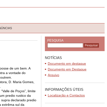
NÚNCIAS
PESQUISA
NOTÍCIAS
Documento em destaque
a posse de um bem. A
Documento em Destaque
ntra a vontade do
Arquivo
 outrem.
utora, D. Maria Gomes,
.
INFORMAÇÕES ÚTEIS
“Valle de Poços”, limite
Localização e Contactos
um predio rustico da
 supra declarado predio
a extrêma sul da