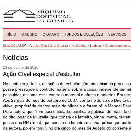
INÍCIO
O ADGRD
DIGITARQ
FUNDOS E COLEÇÕES
SERVIÇOS
Sites DGLAB
>
Arquivo Distrital da Guarda
>
Novidades
>
Notícias
>
Documento em de
Notícias
23 de Junho de 2026
Ação Cível especial d’esbulho
No contexto jurídico, as ações de esbulho são mecanismos processua
posse pressupõe o controlo material sobre a coisa, independentement
possuidor, assume esse controlo material e afasta o anterior. Em t
Aos 27 dias do mês de outubro de 1887, corria no Juízo de Direito 
viúva, proprietária da freguesia de Miuzela e foram réus Manoel Per
Diz a autora que “tem posse titulada, pacifica e publica, de mais de 
do dito logar de Miuzella, que consta de lameiro, vinha, matta, ter
posse dos RR (réus), que consta de lameira e vinha, prêsa que part
da autora, porém “os R. no dia cinco do mês de Agosto do corrente 