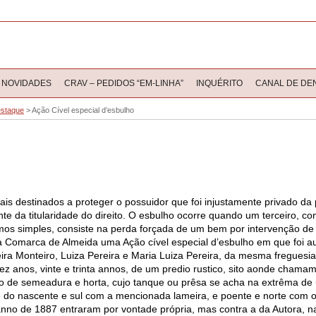
NOVIDADES
CRAV – PEDIDOS “EM-LINHA”
INQUÉRITO
CANAL DE DE
staque
>
Ação Cível especial d’esbulho
is destinados a proteger o possuidor que foi injustamente privado d
e da titularidade do direito. O esbulho ocorre quando um terceiro, co
ermos simples, consiste na perda forçada de um bem por intervenção de
da Comarca de Almeida uma Ação cível especial d’esbulho em que foi a
eira Monteiro, Luiza Pereira e Maria Luiza Pereira, da mesma freguesia
dez anos, vinte e trinta annos, de um predio rustico, sito aonde chamam 
reno de semeadura e horta, cujo tanque ou prêsa se acha na extrêma de 
e do nascente e sul com a mencionada lameira, e poente e norte com o
anno de 1887 entraram por vontade própria, mas contra a da Autora, n